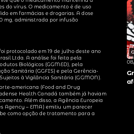
ermite que o medicamento mantenha a
tes do vírus. O medicamento é de uso
ndido em farmácias e drogarias. A dose
 mg, administrada por infusão
oi protocolado em 19 de julho deste ano
il Ltda. A análise foi feita pela
08
odutos Biológicos (GGMED), pela
ação Sanitária (GGFIS) e pela Gerência-
Gr
ujeitos à Vigilância Sanitária (GGMON).
af
 norte-americana (Food and Drug
anadense Health Canadá também já haviam
camento. Além disso, a Agência Europeia
s Agency – EMA) emitiu um parecer
mabe como opção de tratamento para a