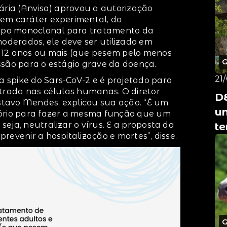
tária (Anvisa) aprovou a autorização
 em caráter experimental, do
rpo monoclonal para tratamento da
moderados, ele deve ser utilizado em
 12 anos ou mais (que pesem pelo menos
ssão para o estágio grave da doença.
21
 spike do Sars-CoV-2 e é projetado para
ntrada nas células humanas. O diretor
DE
tavo Mendes, explicou sua ação. “É um
u
tório para fazer a mesma função que um
eja, neutralizar o vírus. E a proposta da
t
revenir a hospitalização e mortes”, disse.
d