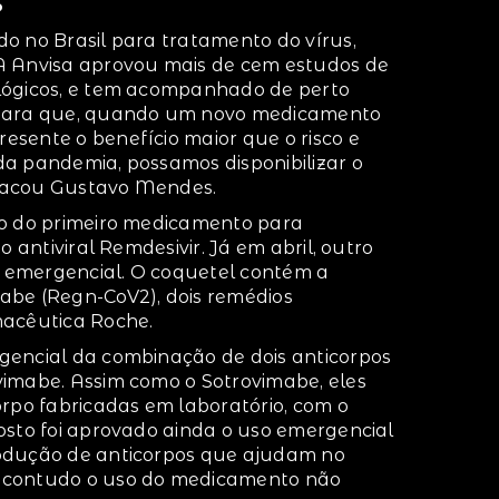
s
o no Brasil para tratamento do vírus,
A Anvisa aprovou mais de cem estudos de
lógicos, e tem acompanhado de perto
 para que, quando um novo medicamento
sente o benefício maior que o risco e
a pandemia, possamos disponibilizar o
tacou Gustavo Mendes.
ro do primeiro medicamento para
o antiviral Remdesivir. Já em abril, outro
 emergencial. O coquetel contém a
abe (Regn-CoV2), dois remédios
macêutica Roche.
gencial da combinação de dois anticorpos
vimabe. Assim como o Sotrovimabe, eles
orpo fabricadas em laboratório, com o
osto foi aprovado ainda o uso emergencial
rodução de anticorpos que ajudam no
 contudo o uso do medicamento não