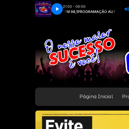
21:00 - 06:00
om RADIO CIDADE FM 98,1
CIDADE FM
CIDADE FM
PROGRAMAÇÃO AUTOMÁTICA com RADIO CI
Página Inicial
Pr