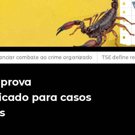
 crime organizado
TSE define regras para dividir
aprova
cado para casos
s