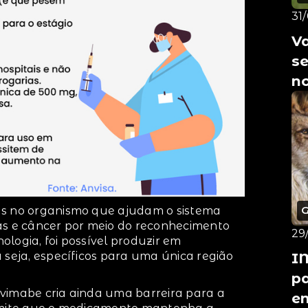
31
Va
se
no
as no organismo que ajudam o sistema
as e câncer por meio do reconhecimento
29
logia, foi possível produzir em
I
 seja, específicos para uma única região
pa
ovimabe cria ainda uma barreira para a
en