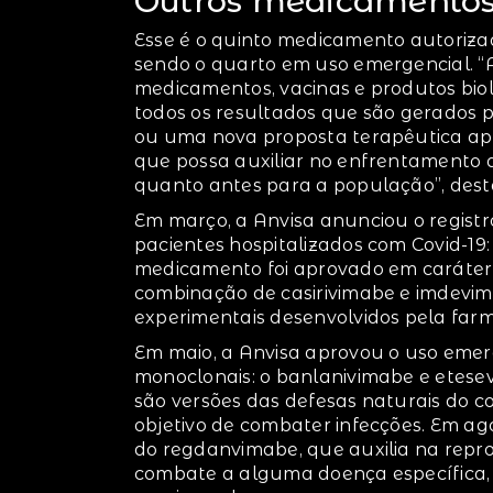
Outros medicamento
Esse é o quinto medicamento autorizad
sendo o quarto em uso emergencial. “
medicamentos, vacinas e produtos bio
todos os resultados que são gerados
ou uma nova proposta terapêutica apre
que possa auxiliar no enfrentamento d
quanto antes para a população”, des
Em março, a Anvisa anunciou o regist
pacientes hospitalizados com Covid-19: 
medicamento foi aprovado em caráter
combinação de casirivimabe e imdevim
experimentais desenvolvidos pela far
Em maio, a Anvisa aprovou o uso emer
monoclonais: o banlanivimabe e etese
são versões das defesas naturais do c
objetivo de combater infecções. Em ag
do regdanvimabe, que auxilia na rep
combate a alguma doença específica,