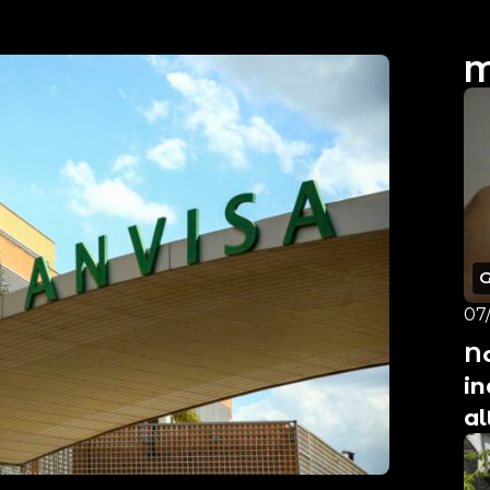
M
07
No
in
al
n
be