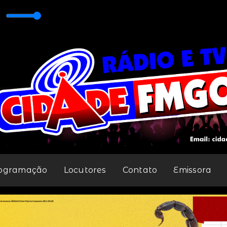
DADE FM 98,1
ogramação
Locutores
Contato
Emissora