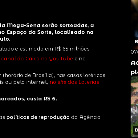
 da Mega-Sena serão sorteadas, a
, no Espaço da Sorte, localizado na
ulo.
ulado e estimado em R$ 65 milhões.
07
o
canal da Caixa no YouTube
e no
A
pl
(horário de Brasília), nas casas lotéricas
s ou pela internet,
no
site
das Loterias
arcados, custa R$ 6.
 as
políticas de reprodução
da Agência