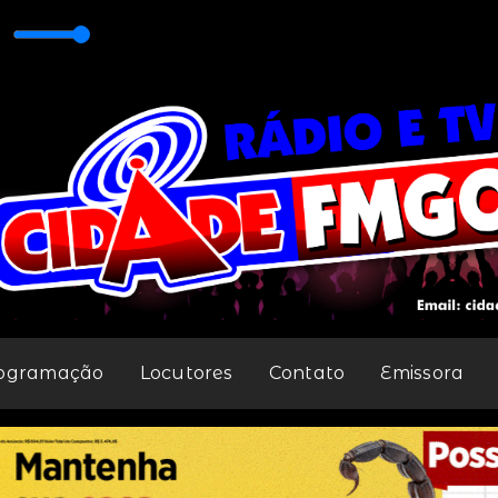
M 98,1
ogramação
Locutores
Contato
Emissora