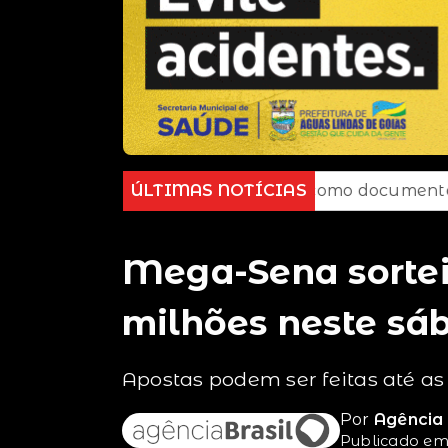
cord
E-Título serve como documento para votar; c
ÚLTIMAS NOTÍCIAS
Mega-Sena sortei
milhões neste sá
Apostas podem ser feitas até as 
Por
Agência 
Publicado em 