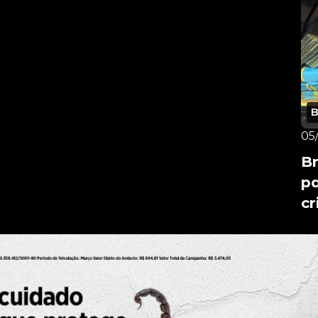
05
Br
pa
c