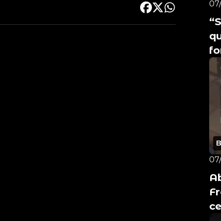
07
“S
q
f
07
Ab
F
ce