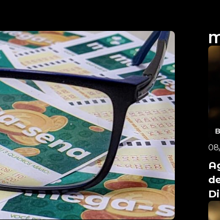
M
08
A
de
D