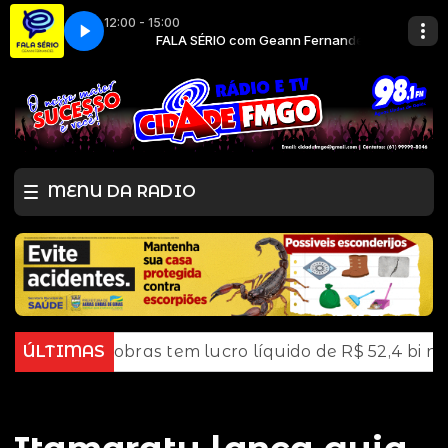
12:00 - 15:00
n Fernandes
E FM
CIDADE FM
FALA SÉRIO com Geann Fernandes
MENU DA RADIO
Petrobras tem lucro líquido de R$ 52,4 bi no segund
ÚLTIMAS