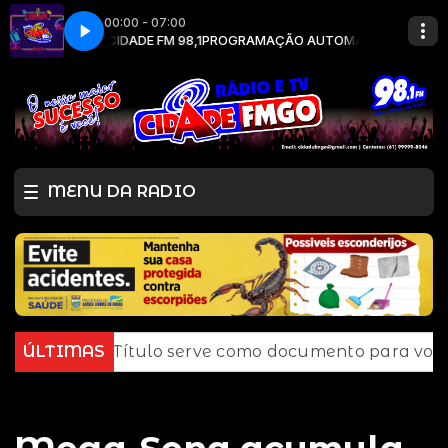
00:00 - 07:00
m RADIO CIDADE FM 98,1
DE FM
CIDADE FM
PROGRAMAÇÃO AUTOMÁTICA com RADIO CIDA
MENU DA RADIO
ÚLTIMAS
E-Título serve como documento para votar; conhe