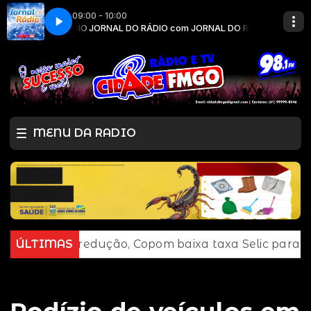
09:00 - 10:00
RNAL DO RÁDIO
M
CIDADE FM
JORNAL DO RÁDIO com JORNAL DO RÁDIO
MENU DA RADIO
nova redução, Copom baixa taxa Selic para 14% ao a
ÚLTIMAS