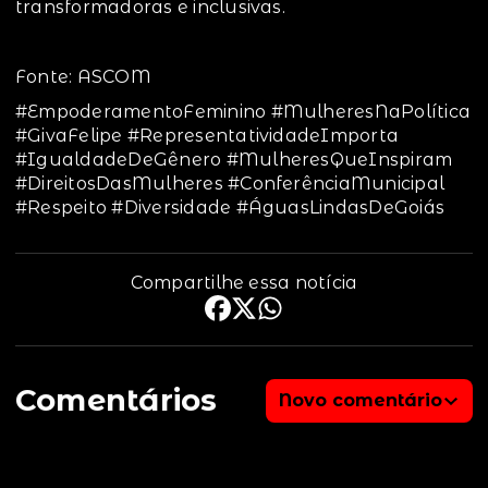
transformadoras e inclusivas.
Fonte: ASCOM
#EmpoderamentoFeminino #MulheresNaPolítica
#GivaFelipe #RepresentatividadeImporta
#IgualdadeDeGênero #MulheresQueInspiram
#DireitosDasMulheres #ConferênciaMunicipal
#Respeito #Diversidade #ÁguasLindasDeGoiás
Compartilhe essa notícia
Comentários
Novo comentário