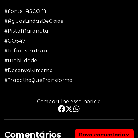
#Fonte: ASCOM
#ÁguasLindasDeGoiás
#PistaMaranata
#GO547
#Infraestrutura
#Mobilidade
#Desenvolvimento
#TrabalhoQueTransforma
Compartilhe essa notícia
Comentários
Novo comentário