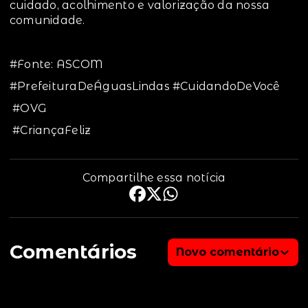
cuidado, acolhimento e valorização da nossa
comunidade.
#Fonte: ASCOM
#PrefeituraDeÁguasLindas #CuidandoDeVocê
#OVG
#CriançaFeliz
Compartilhe essa notícia
Comentários
Novo comentário