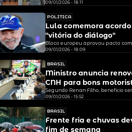
09/01/2026 • 18:11
POLITICA
Lula comemora acordo 
"vitória do diálogo"
Bloco europeu aprovou pacto comer
09/01/2026 • 18:09
BRASIL
Ministro anuncia reno
CNH para bons motoris
Segundo Renan Filho, beneficio será
09/01/2026 • 15:52
BRASIL
Frente fria e chuvas d
fim de semana