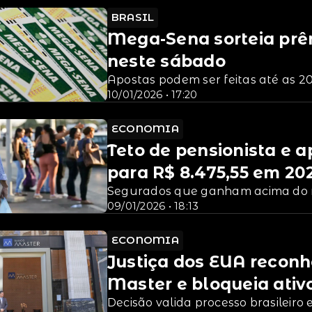
BRASIL
Mega-Sena sorteia prêm
neste sábado
Apostas podem ser feitas até as 20
das de Goiás
10/01/2026 • 17:20
ECONOMIA
Teto de pensionista e 
para R$ 8.475,55 em 20
Segurados que ganham acima do m
09/01/2026 • 18:13
ECONOMIA
Justiça dos EUA reconh
Master e bloqueia ativ
Decisão valida processo brasileiro 