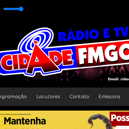
FM 98,1
ogramação
Locutores
Contato
Emissora