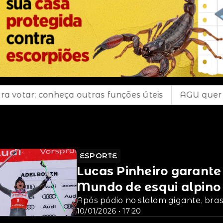
nheça outras funções úteis
AGU quer suspender a 
ESPORTE
Lucas Pinheiro garante
Mundo de esqui alpino
Após pódio no slalom gigante, bras
10/01/2026 • 17:20