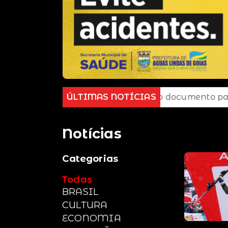
rd
E-Título serve como documento para votar; co
ÚLTIMAS NOTÍCIAS
Notícias
Categorias
Todas
BRASIL
CULTURA
ECONOMIA