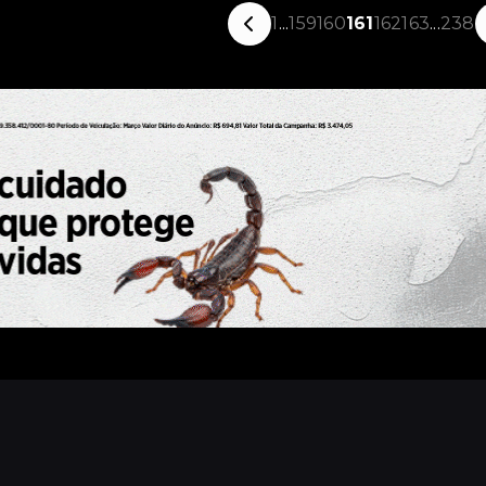
1
...
159
160
161
162
163
...
238