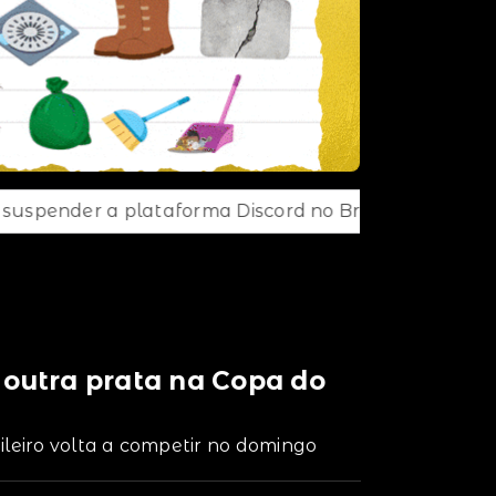
plataforma Discord no Brasil
Agência Nacional d
 outra prata na Copa do
ileiro volta a competir no domingo